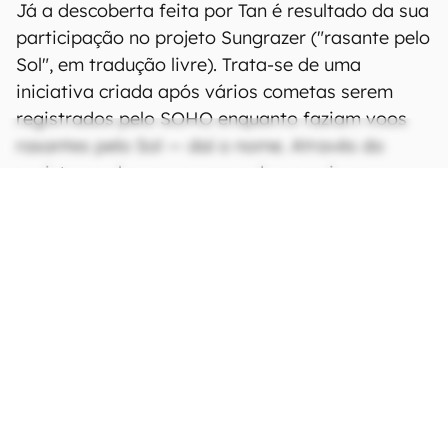
Já a descoberta feita por Tan é resultado da sua
participação no projeto Sungrazer ("rasante pelo
Sol", em tradução livre). Trata-se de uma
iniciativa criada após vários cometas serem
registrados pelo SOHO enquanto faziam voos
rasantes pelo Sol — daí o nome. Através do
projeto, qualquer pessoa pode anunciar a
descoberta de um cometa nas imagens do
SOHO.
CONTINUA APÓS A PUBLICIDADE