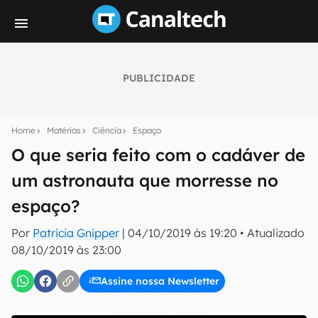
PUBLICIDADE
Seu resumo inteligente do mundo tech!
Assine a newsletter do Canaltech e receba
Home
Matérias
Ciência
Espaço
notícias e reviews sobre tecnologia em primeira
mão.
O que seria feito com o cadáver de
um astronauta que morresse no
E-mail
espaço?
Por
Patricia Gnipper
|
04/10/2019 às 19:20
•
Atualizado
inscreva-se
08/10/2019 às 23:00
Assine nossa Newsletter
Confirmo que li, aceito e concordo com os
Termos de
Uso e Política de Privacidade do Canaltech.