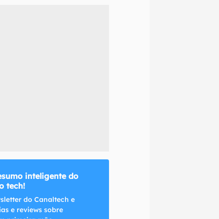
naltech.
esumo inteligente do
 tech!
sletter do Canaltech e
ias e reviews sobre