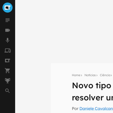
Home
Notícias
Ciência
Novo tipo
Seu res
resolver 
Assine a newsle
mão.
Por
Daniele Cavalcan