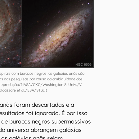
spirais com buracos negros; as galáxias anãs são
as das pesquisas por causa da ambiguidade dos
 Reprodução/NASA/CXC/Washington S. Univ./V.
aldassare et al./ESA/STScl)
 anãs foram descartadas e a
sultados foi ignorada. É por isso
 de buracos negros supermassivos
do universo abrangem galáxias
 as galáxias anãs sejam