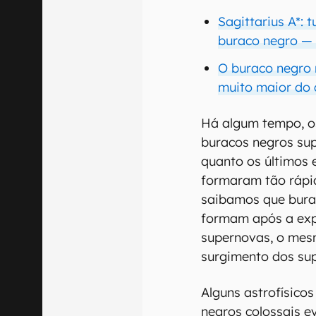
Sagittarius A*:
buraco negro —
O buraco negro 
muito maior do 
Há algum tempo, os
buracos negros su
quanto os últimos 
formaram tão rápi
saibamos que bura
formam após a exp
supernovas, o mes
surgimento dos su
Alguns astrofísico
negros colossais e