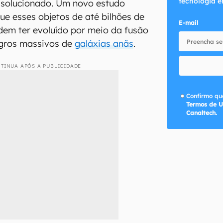
tecnologia e
r solucionado. Um novo estudo
ue esses objetos de até bilhões de
E-mail
dem ter evoluído por meio da fusão
gros massivos de
galáxias anãs
.
TINUA APÓS A PUBLICIDADE
Confirmo que
Termos de U
Canaltech.