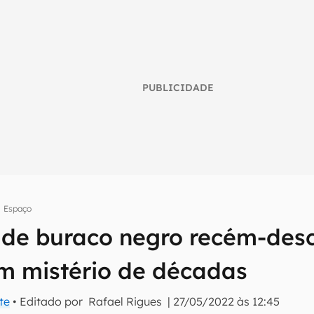
PUBLICIDADE
Espaço
 de buraco negro recém-des
umo inteligente do mundo tech!
um mistério de décadas
tter do Canaltech e receba notícias e reviews sobre tecnologia 
te
• Editado por
Rafael Rigues
|
27/05/2022 às 12:45