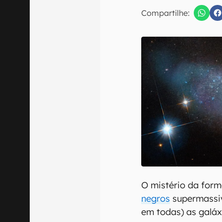
E-mail
Compartilhe:
Confirmo que 
O mistério da for
negros
supermassiv
em todas) as galáx