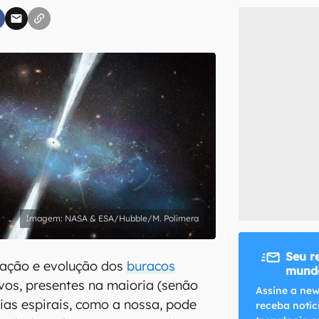
inscreva-se
li, aceito e concordo com os
Termos de Uso e Política de Privacidade do Ca
NASA & ESA/Hubble/M. Polimera
Seu r
mação e evolução dos
buracos
mundo
os, presentes na maioria (senão
Assine a new
ias espirais, como a nossa, pode
receba notíc