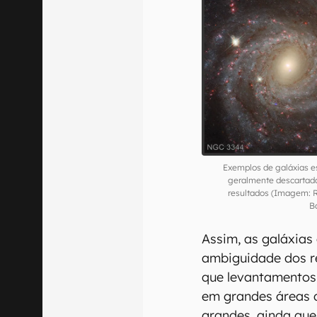
Exemplos de galáxias e
geralmente descartad
resultados (Imagem:
B
Assim, as galáxias
ambiguidade dos re
que levantamentos
em grandes áreas 
grandes, ainda que