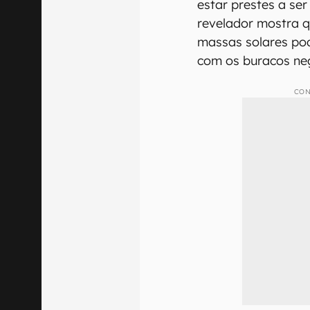
estar prestes a se
revelador mostra q
massas solares po
com os buracos ne
CON