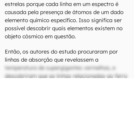
estrelas porque cada linha em um espectro é
causada pela presença de átomos de um dado
elemento químico específico. Isso significa ser
possível descobrir quais elementos existem no
objeto cósmico em questão.
Então, os autores do estudo procuraram por
linhas de absorção que revelassem a
temperatura de supergigantes vermelhas, e
descobriram que as linhas relacionadas ao ferro
estão diretamente relacionadas ao calor dessas
estrelas. Em outras palavras, ao analisar as
linhas espectrais que indicam a presença de
ferro, é possível determinar com precisão a
temperatura de uma supergigante vermelha.
CONTINUA APÓS A PUBLICIDADE