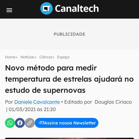
PUBLICIDADE
Seu resumo inteligente do mundo tech!
Assine a newsletter do Canaltech e receba
Home
Notícias
Ciência
Espaço
notícias e reviews sobre tecnologia em primeira
mão.
Novo método para medir
temperatura de estrelas ajudará no
E-mail
estudo de supernovas
Por
Daniele Cavalcante
• Editado por
Douglas Ciriaco
inscreva-se
|
01/03/2021 às 21:20
Assine nossa Newsletter
Confirmo que li, aceito e concordo com os
Termos de
Uso e Política de Privacidade do Canaltech.