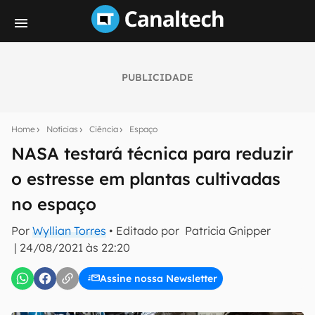
PUBLICIDADE
Seu resumo inteligente do mundo tech!
Assine a newsletter do Canaltech e receba
Home
Notícias
Ciência
Espaço
notícias e reviews sobre tecnologia em primeira
mão.
NASA testará técnica para reduzir
o estresse em plantas cultivadas
E-mail
no espaço
Por
Wyllian Torres
• Editado por
Patricia Gnipper
inscreva-se
|
24/08/2021 às 22:20
Assine nossa Newsletter
Confirmo que li, aceito e concordo com os
Termos de
Uso e Política de Privacidade do Canaltech.