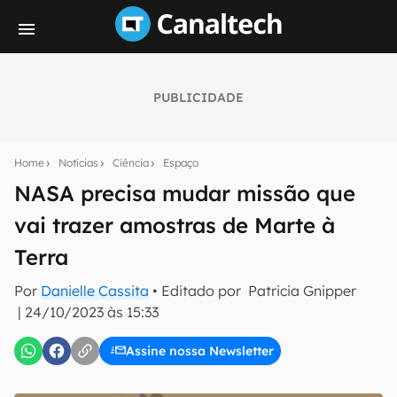
PUBLICIDADE
Seu resumo inteligente do mundo tech!
Assine a newsletter do Canaltech e receba
Home
Notícias
Ciência
Espaço
notícias e reviews sobre tecnologia em primeira
mão.
NASA precisa mudar missão que
vai trazer amostras de Marte à
E-mail
Terra
Por
Danielle Cassita
• Editado por
Patricia Gnipper
inscreva-se
|
24/10/2023 às 15:33
Assine nossa Newsletter
Confirmo que li, aceito e concordo com os
Termos de
Uso e Política de Privacidade do Canaltech.