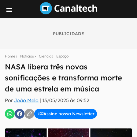
PUBLICIDADE
Seu resumo inteligente do mundo tech!
Assine a newsletter do Canaltech e receba
Home
Notícias
Ciência
Espaço
notícias e reviews sobre tecnologia em primeira
mão.
NASA libera três novas
sonificações e transforma morte
E-mail
de uma estrela em música
Por
João Melo
|
13/05/2025 às 09:52
inscreva-se
Assine nossa Newsletter
Confirmo que li, aceito e concordo com os
Termos de
Uso e Política de Privacidade do Canaltech.