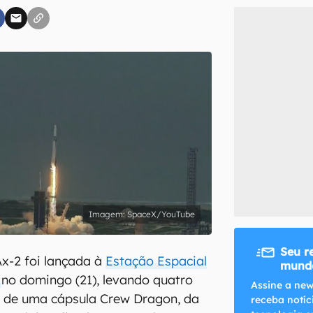
inscreva-se
li, aceito e concordo com os
Termos de Uso e Política de Privacidade do Ca
SpaceX/YouTube
Seu r
x-2 foi lançada à
Estação Espacial
mundo
)
no domingo (21), levando quatro
Assine a new
o de uma cápsula Crew Dragon, da
receba notíc