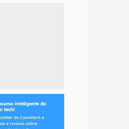
naltech.
esumo inteligente do
 tech!
sletter do Canaltech e
ias e reviews sobre