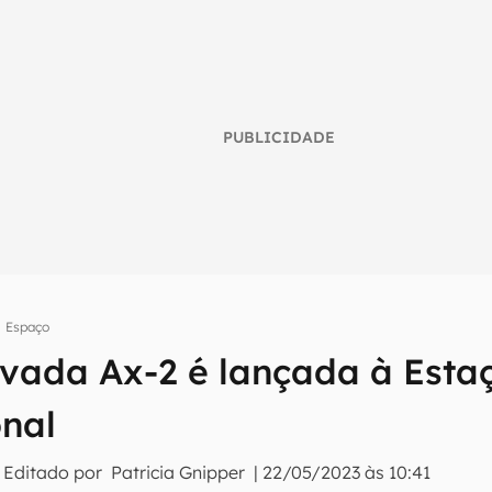
PUBLICIDADE
Espaço
ivada Ax-2 é lançada à Esta
umo inteligente do mundo tech!
onal
tter do Canaltech e receba notícias e reviews sobre tecnologia 
 Editado por
Patricia Gnipper
|
22/05/2023 às 10:41