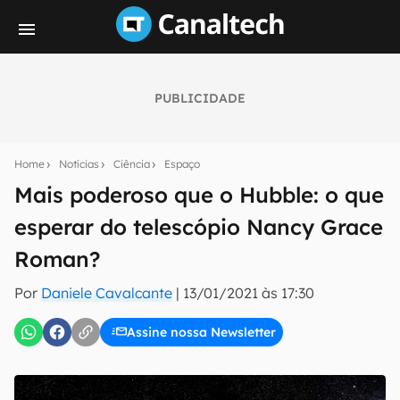
PUBLICIDADE
Seu resumo inteligente do mundo tech!
Assine a newsletter do Canaltech e receba
Home
Notícias
Ciência
Espaço
notícias e reviews sobre tecnologia em primeira
mão.
Mais poderoso que o Hubble: o que
esperar do telescópio Nancy Grace
E-mail
Roman?
Por
Daniele Cavalcante
|
13/01/2021 às 17:30
inscreva-se
Assine nossa Newsletter
Confirmo que li, aceito e concordo com os
Termos de
Uso e Política de Privacidade do Canaltech.