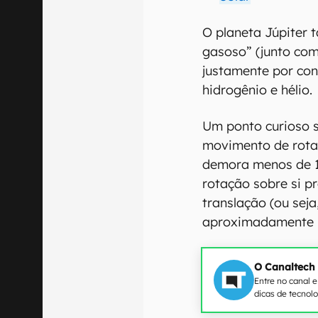
O planeta Júpiter
gasoso” (junto com
justamente por co
hidrogênio e hélio.
Um ponto curioso s
movimento de rota
demora menos de 1
rotação sobre si p
translação (ou seja
aproximadamente 11
O Canaltech
Entre no canal 
dicas de tecnol