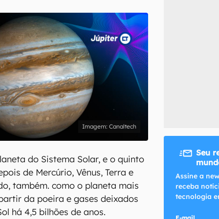
inscreva-se
li, aceito e concordo com os
Termos de Uso e Política de Privacidade do Ca
Canaltech
Seu r
laneta do Sistema Solar, e o quinto
mundo
epois de Mercúrio, Vênus, Terra e
Assine a new
ado, também. como o planeta mais
receba notíc
tecnologia e
partir da poeira e gases deixados
ol há 4,5 bilhões de anos.
E-mail