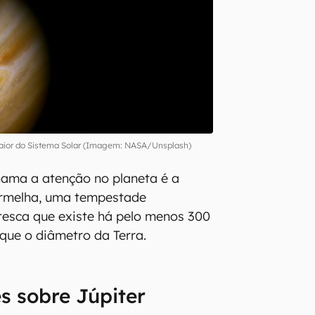
maior do Sistema Solar (Imagem: NASA/Unsplash)
hama a atenção no planeta é a
rmelha, uma tempestade
ntesca que existe há pelo menos 300
 que o diâmetro da Terra.
s sobre Júpiter