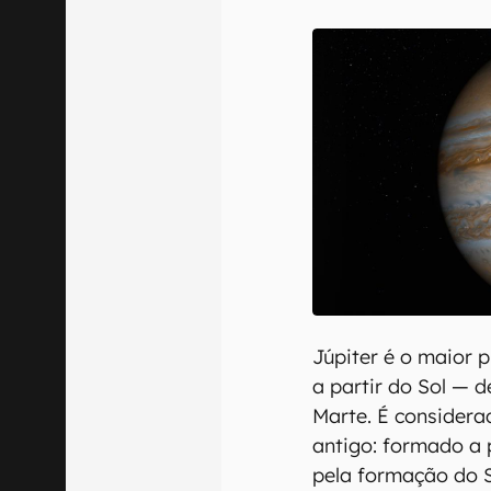
E-mail
Confirmo que 
Júpiter é o maior p
a partir do Sol — d
Marte. É consider
antigo: formado a 
pela formação do S