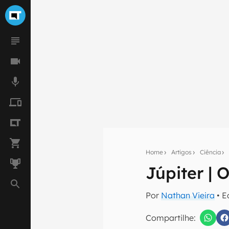
Home
Artigos
Ciência
Júpiter | 
Seu res
Por
Nathan Vieira
• E
Assine a newsle
mão.
Compartilhe: