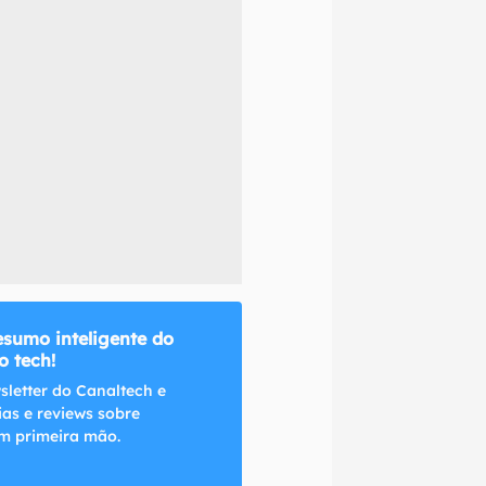
naltech.
esumo inteligente do
 tech!
sletter do Canaltech e
ias e reviews sobre
m primeira mão.