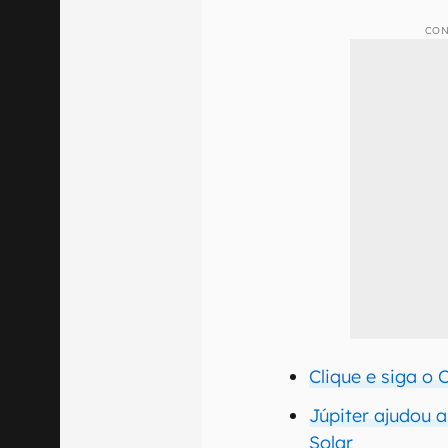
CON
Clique e siga o
Júpiter ajudou a
Solar