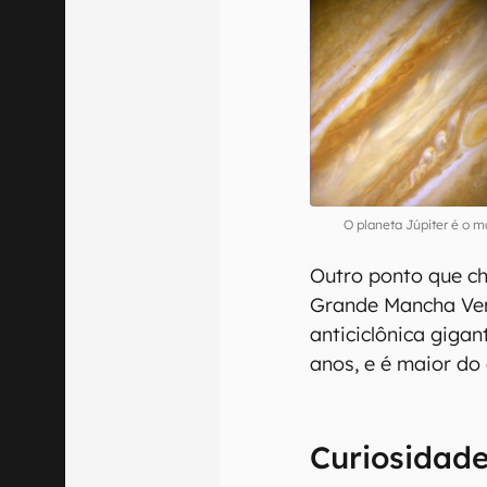
O planeta Júpiter é o 
Outro ponto que c
Grande Mancha Ve
anticiclônica giga
anos, e é maior do
Curiosidade