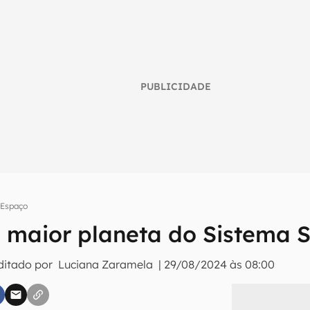
PUBLICIDADE
Espaço
O maior planeta do Sistema 
umo inteligente do mundo tech!
ditado por
Luciana Zaramela
|
29/08/2024 às 08:00
tter do Canaltech e receba notícias e reviews sobre tecnologia 