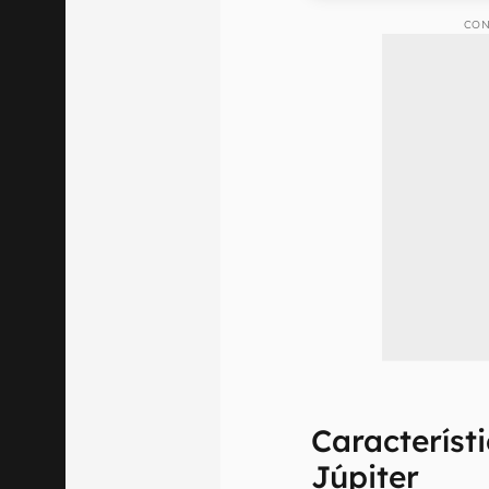
CON
Característ
Júpiter