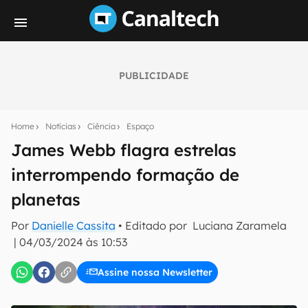
PUBLICIDADE
Seu resumo inteligente do mundo tech!
Assine a newsletter do Canaltech e receba
Home
Notícias
Ciência
Espaço
notícias e reviews sobre tecnologia em primeira
mão.
James Webb flagra estrelas
interrompendo formação de
E-mail
planetas
Por
Danielle Cassita
• Editado por
Luciana Zaramela
inscreva-se
|
04/03/2024 às 10:53
Assine nossa Newsletter
Confirmo que li, aceito e concordo com os
Termos de
Uso e Política de Privacidade do Canaltech.