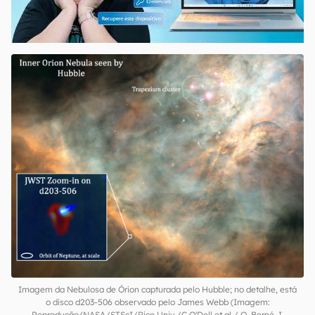
00:00
/
04:52
Imagem da Nebulosa de Órion capturada pelo Hubble; no detalhe, está
o disco d203-506 observado pelo James Webb (Imagem:
Reprodução/NASA/STScI/Rice Univ./C.O'Dell et al / O. Berné, I.