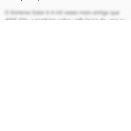
O Sistema Solar é 4 mil vezes mais antigo que
d203-506, e também sofreu influência de uma ou
mais estrelas massivas durante sua formação.
“Olhar este sistema [d203-506] é realmente
como olhar o
passado do nosso Sistema Solar
,
de certa forma”, finalizou Berné.
CONTINUA APÓS A PUBLICIDADE