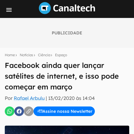
PUBLICIDADE
Seu resumo inteligente do mundo tech!
Assine a newsletter do Canaltech e receba
Home
Notícias
Ciência
Espaço
notícias e reviews sobre tecnologia em primeira
mão.
Facebook ainda quer lançar
satélites de internet, e isso pode
E-mail
começar em março
Por
Rafael Arbulu
|
13/02/2020 às 14:04
inscreva-se
Assine nossa Newsletter
Confirmo que li, aceito e concordo com os
Termos de
Uso e Política de Privacidade do Canaltech.