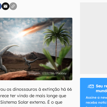
inscreva-se
li, aceito e concordo com os
Termos de Uso e Política de Privacidade do Ca
12222786/Pixabay
Seu r
vou os dinossauros à extinção há 66
mundo
rece ter vindo de mais longe que
Assine a new
o Sistema Solar externo. É o que
receba notíc