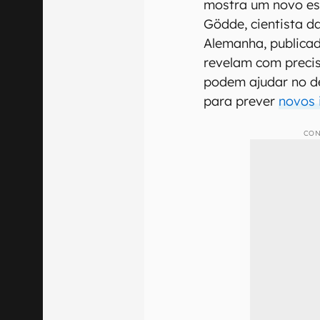
mostra um novo est
Gödde, cientista d
Alemanha, publicad
revelam com precis
podem ajudar no d
para prever
novos 
CON