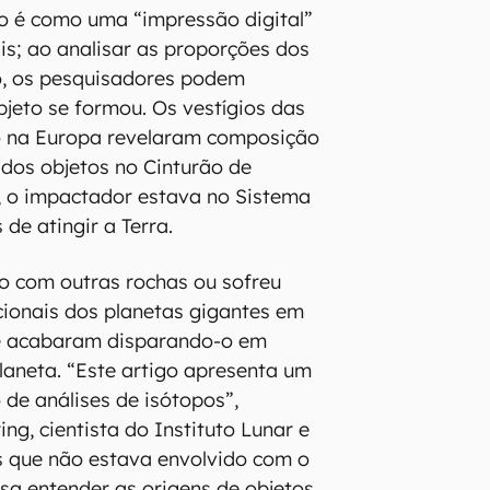
to é como uma “impressão digital”
is; ao analisar as proporções dos
o, os pesquisadores podem
bjeto se formou. Os vestígios das
o na Europa revelaram composição
dos objetos no Cinturão de
a, o impactador estava no Sistema
 de atingir a Terra.
ido com outras rochas ou sofreu
acionais dos planetas gigantes em
e acabaram disparando-o em
laneta. “Este artigo apresenta um
 de análises de isótopos”,
ng, cientista do Instituto Lunar e
s que não estava envolvido com o
isa entender as origens de objetos