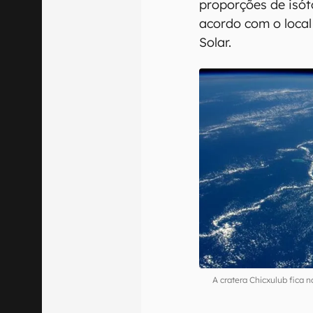
proporções de isót
acordo com o loca
Solar.
A cratera Chicxulub fica