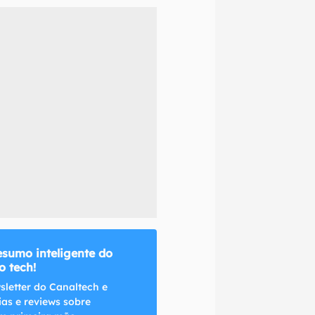
naltech.
esumo inteligente do
 tech!
sletter do Canaltech e
ias e reviews sobre