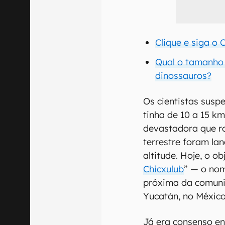
Clique e siga o
Qual o tamanho
dinossauros?
Os cientistas susp
tinha de 10 a 15 km
devastadora que ro
terrestre foram la
altitude. Hoje, o o
Chicxulub
” — o nom
próxima da comuni
Yucatán, no México
Já era consenso en