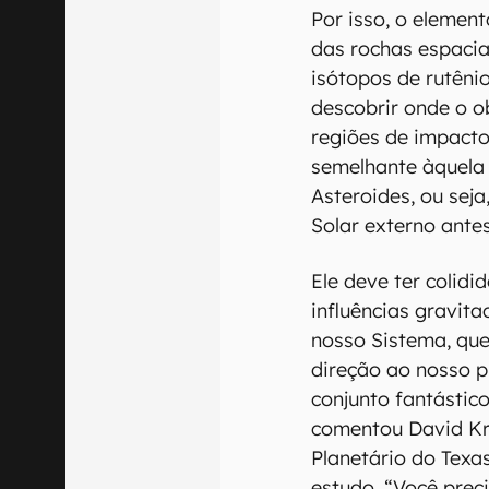
Por isso, o elemen
das rochas espacia
isótopos de rutêni
descobrir onde o o
regiões de impact
semelhante àquela 
Asteroides, ou sej
Solar externo antes
Ele deve ter colid
influências gravit
nosso Sistema, qu
direção ao nosso p
conjunto fantástico
comentou David Kri
Planetário do Texa
estudo. “Você prec