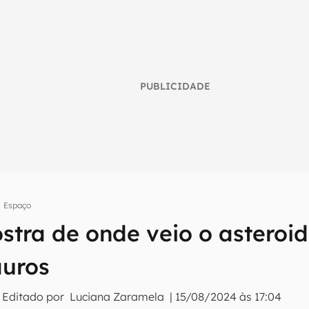
PUBLICIDADE
Espaço
stra de onde veio o asteroi
umo inteligente do mundo tech!
tter do Canaltech e receba notícias e reviews sobre tecnologia 
auros
 Editado por
Luciana Zaramela
|
15/08/2024 às 17:04