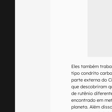
Eles também traba
tipo condrito carb
parte externa do C
que descobriram q
de rutênio diferent
encontrado em met
planeta. Além diss