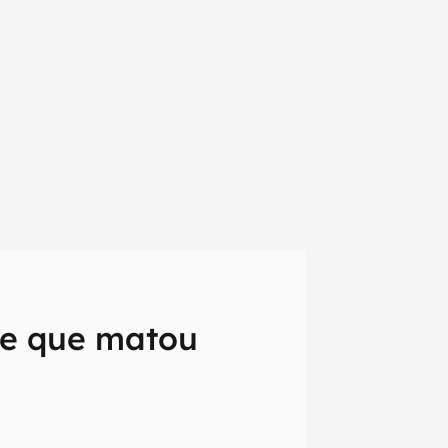
de que matou
em primeira