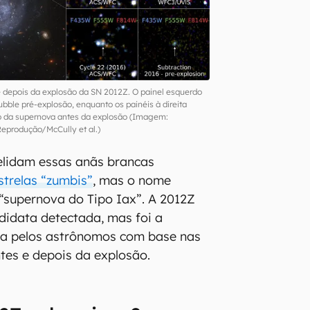
 depois da explosão da SN 2012Z. O painel esquerdo
ble pré-explosão, enquanto os painéis à direita
 da supernova antes da explosão (Imagem:
Reprodução/McCully et al.)
lidam essas anãs brancas
strelas “zumbis”
, mas o nome
 “supernova do Tipo Iax”. A 2012Z
ndidata detectada, mas foi a
da pelos astrônomos com base nas
tes e depois da explosão.