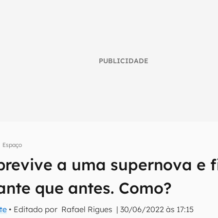
PUBLICIDADE
Espaço
umo inteligente do mundo tech!
obrevive a uma supernova e f
tter do Canaltech e receba notícias e reviews sobre tecnologia 
hante que antes. Como?
te
• Editado por
Rafael Rigues
|
30/06/2022 às 17:15