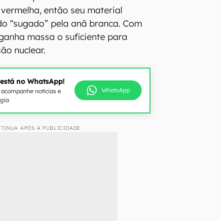
 vermelha, então seu material
do “sugado” pela anã branca. Com
 ganha massa o suficiente para
são nuclear.
 está no WhatsApp!
WhatsApp
e acompanhe notícias e
ogia
TINUA APÓS A PUBLICIDADE