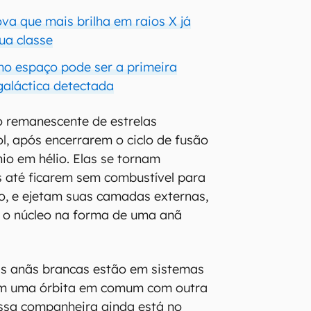
va que mais brilha em raios X já
ua classe
 no espaço pode ser a primeira
galáctica detectada
o remanescente de estrelas
l, após encerrarem o ciclo de fusão
nio em hélio. Elas se tornam
 até ficarem sem combustível para
o, e ejetam suas camadas externas,
s o núcleo na forma de uma anã
as anãs brancas estão em sistemas
, em uma órbita em comum com outra
 essa companheira ainda está no