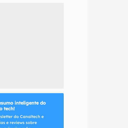
naltech.
esumo inteligente do
 tech!
sletter do Canaltech e
ias e reviews sobre