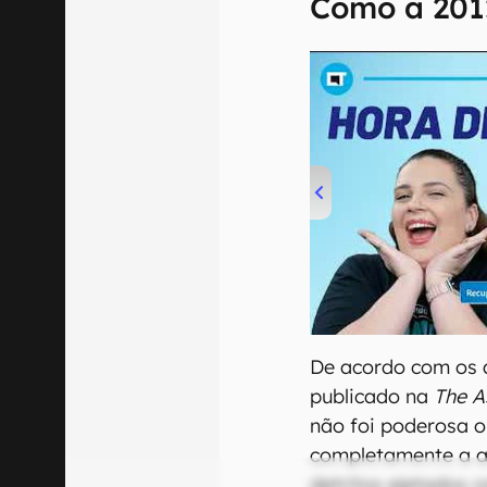
Como a 201
00:00
/
04:52
De acordo com os 
publicado na
The A
não foi poderosa o 
completamente a a
detritos ejetados c