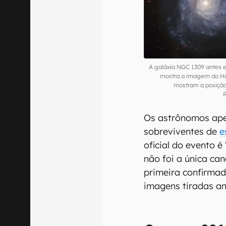
A galáxia NGC 1309 antes e
mostra a imagem do Hub
mostram a posição
Os astrônomos ape
sobreviventes de
e
oficial do evento é
não foi a única ca
primeira confirma
imagens tiradas an