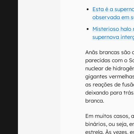
Esta é a superno
observada em s
Misterioso halo
supernova inter
Anãs brancas são 
parecidas com o So
nuclear de hidrogê
gigantes vermelhas
as reações de fusã
deixando para trá
branca.
Em muitos casos, 
binários, ou seja
estrela. Às vezes,