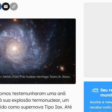
inscreva-se
li, aceito e concordo com os
Termos de Uso e Política de Privacidade do Ca
NASA/ESA/The Hubble Heritage Team/A. Riess
Seu r
ônomos testemunharam uma anã
mundo
à sua explosão termonuclear, um
Assine a new
ido como supernova Tipo Iax. Até
receba notíc