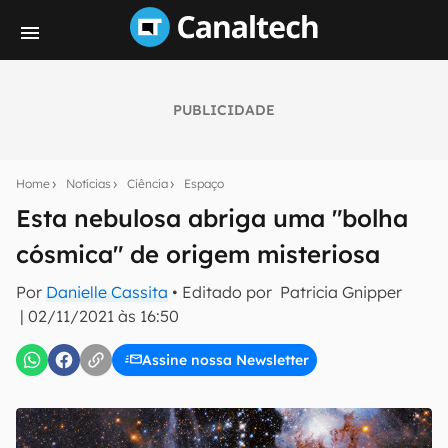
PUBLICIDADE
Seu resumo inteligente do mundo tech!
Assine a newsletter do Canaltech e receba
Home
Notícias
Ciência
Espaço
notícias e reviews sobre tecnologia em primeira
mão.
Esta nebulosa abriga uma "bolha
cósmica" de origem misteriosa
E-mail
Por
Danielle Cassita
• Editado por
Patricia Gnipper
|
02/11/2021 às 16:50
inscreva-se
Assine nossa Newsletter
Confirmo que li, aceito e concordo com os
Termos de
Uso e Política de Privacidade do Canaltech.