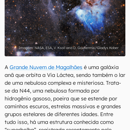
NASA, ESA, V. Ksoll and D. Gouliermis/Gladys Kober
A
Grande Nuvem de Magalhães
é uma galáxia
anã que orbita a Via Láctea, sendo também o lar
de uma nebulosa complexa e misteriosa. Trata-
se da N44, uma nebulosa formada por
hidrogênio gasoso, poeira que se estende por
caminhos escuros, estrelas massivas e grandes
grupos estelares de diferentes idades. Entre
tudo isso, há uma estrutura conhecida como
“superbolha”, registrada recentemente pelo