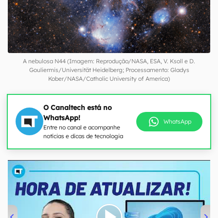
A nebulosa N44 (Imagem: Reprodução/NASA, ESA, V. Ksoll e D.
Gouliermis/Universität Heidelberg; Processamento: Gladys
Kober/NASA/Catholic University of America)
O Canaltech está no
WhatsApp!
WhatsApp
Entre no canal e acompanhe
notícias e dicas de tecnologia