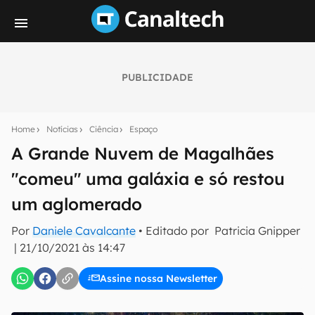
PUBLICIDADE
Seu resumo inteligente do mundo tech!
Assine a newsletter do Canaltech e receba
Home
Notícias
Ciência
Espaço
notícias e reviews sobre tecnologia em primeira
mão.
A Grande Nuvem de Magalhães
"comeu" uma galáxia e só restou
E-mail
um aglomerado
Por
Daniele Cavalcante
• Editado por
Patricia Gnipper
inscreva-se
|
21/10/2021 às 14:47
Assine nossa Newsletter
Confirmo que li, aceito e concordo com os
Termos de
Uso e Política de Privacidade do Canaltech.