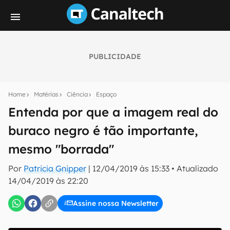
PUBLICIDADE
Seu resumo inteligente do mundo tech!
Assine a newsletter do Canaltech e receba
Home
Matérias
Ciência
Espaço
notícias e reviews sobre tecnologia em primeira
mão.
Entenda por que a imagem real do
buraco negro é tão importante,
E-mail
mesmo "borrada"
Por
Patricia Gnipper
|
12/04/2019 às 15:33
•
Atualizado
inscreva-se
14/04/2019 às 22:20
Assine nossa Newsletter
Confirmo que li, aceito e concordo com os
Termos de
Uso e Política de Privacidade do Canaltech.