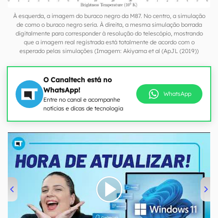
À esquerda, a imagem do buraco negro da M87. No centro, a simulação
de como o buraco negro seria. À direita, a mesma simulação borrada
digitalmente para corresponder à resolução do telescópio, mostrando
que a imagem real registrada está totalmente de acordo com o
esperado pelas simulações (Imagem: Akiyama et al (ApJL (2019))
O Canaltech está no
WhatsApp!
WhatsApp
Entre no canal e acompanhe
notícias e dicas de tecnologia