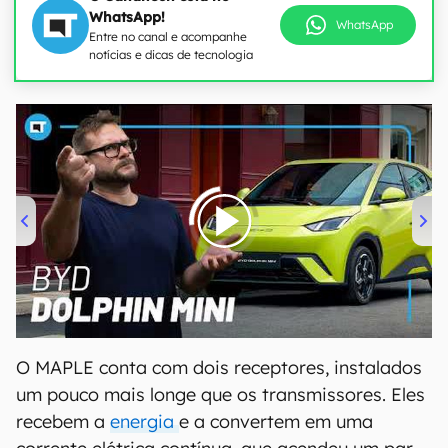
WhatsApp!
WhatsApp
Entre no canal e acompanhe
notícias e dicas de tecnologia
00:00
/
04:07
O MAPLE conta com dois receptores, instalados
um pouco mais longe que os transmissores. Eles
recebem a
energia
e a convertem em uma