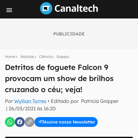
PUBLICIDADE
Seu resumo inteligente do mundo tech!
Assine a newsletter do Canaltech e receba
Home
Notícias
Ciência
Espaço
notícias e reviews sobre tecnologia em primeira
mão.
Detritos de foguete Falcon 9
provocam um show de brilhos
E-mail
cruzando o céu; veja!
Por
Wyllian Torres
• Editado por
Patricia Gnipper
inscreva-se
|
26/03/2021 às 16:20
Assine nossa Newsletter
Confirmo que li, aceito e concordo com os
Termos de
Uso e Política de Privacidade do Canaltech.