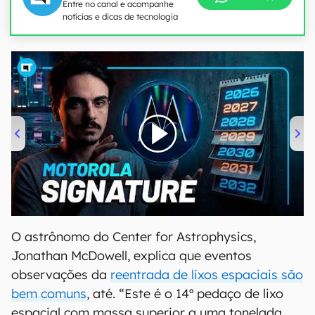
Entre no canal e acompanhe
notícias e dicas de tecnologia
00:00
/
20:46
O astrônomo do Center for Astrophysics,
Jonathan McDowell, explica que eventos
observações da
reentrada de lixos espaciais são
bem comuns
, até. “Este é o 14º pedaço de lixo
espacial com massa superior a uma tonelada