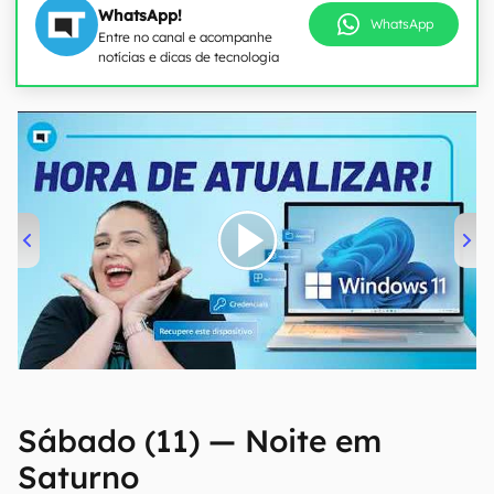
WhatsApp!
WhatsApp
Entre no canal e acompanhe
notícias e dicas de tecnologia
00:00
/
04:52
Sábado (11) — Noite em
Saturno