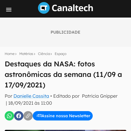
PUBLICIDADE
Seu resumo inteligente do mundo tech!
Assine a newsletter do Canaltech e receba
Home
Matérias
Ciência
Espaço
notícias e reviews sobre tecnologia em primeira
mão.
Destaques da NASA: fotos
astronômicas da semana (11/09 a
E-mail
17/09/2021)
Por
Danielle Cassita
• Editado por
Patricia Gnipper
inscreva-se
|
18/09/2021 às 11:00
Assine nossa Newsletter
Confirmo que li, aceito e concordo com os
Termos de
Uso e Política de Privacidade do Canaltech.