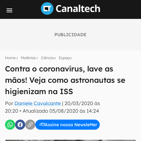
PUBLICIDADE
Seu resumo inteligente do mundo tech!
Assine a newsletter do Canaltech e receba
Home
Matérias
Ciência
Espaço
notícias e reviews sobre tecnologia em primeira
mão.
Contra o coronavírus, lave as
mãos! Veja como astronautas se
E-mail
higienizam na ISS
Por
Daniele Cavalcante
|
20/03/2020 às
inscreva-se
20:20
•
Atualizado
05/08/2020 às 14:24
Assine nossa Newsletter
Confirmo que li, aceito e concordo com os
Termos de
Uso e Política de Privacidade do Canaltech.