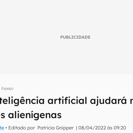
PUBLICIDADE
Espaço
eligência artificial ajudará
umo inteligente do mundo tech!
es alienígenas
tter do Canaltech e receba notícias e reviews sobre tecnologia 
te
• Editado por
Patricia Gnipper
|
08/04/2022 às 09:20