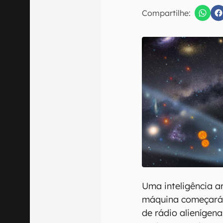
E-mail
Compartilhe:
Confirmo que 
Uma inteligência a
máquina começará 
de rádio alienígenas