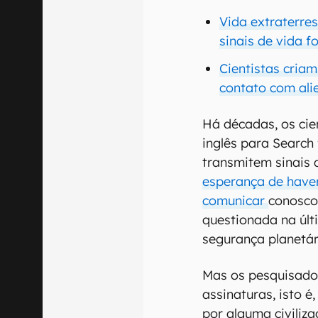
Vida extraterres
sinais de vida f
Cientistas cria
contato com ali
Há décadas, os cien
inglês para Search f
transmitem sinais 
esperança de haver
comunicar
conosco
questionada na úl
segurança planetár
Mas os pesquisado
assinaturas, isto é
por alguma civiliz