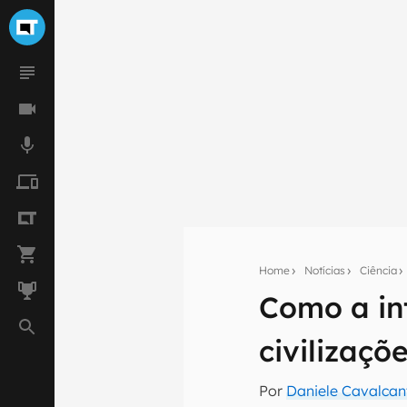
Home
Notícias
Ciência
Como a int
Seu res
civilizaçõ
Assine a newsle
mão.
Por
Daniele Cavalcan