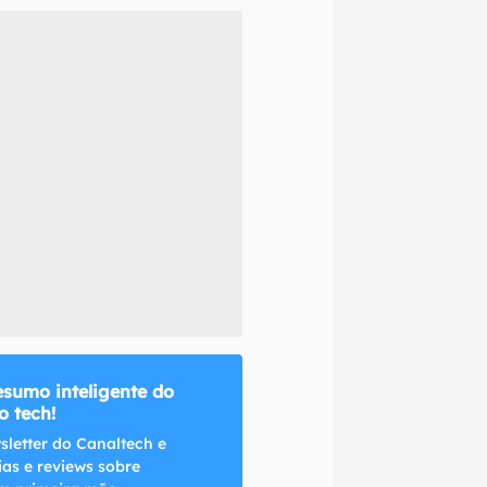
naltech.
esumo inteligente do
 tech!
sletter do Canaltech e
ias e reviews sobre