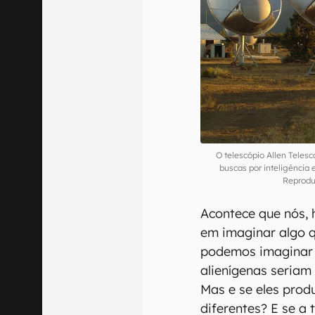
O telescópio Allen Teles
buscas por inteligência 
Reprodu
Acontece que nós,
em imaginar algo q
podemos imaginar 
alienígenas seriam
Mas e se eles prod
diferentes? E se a 