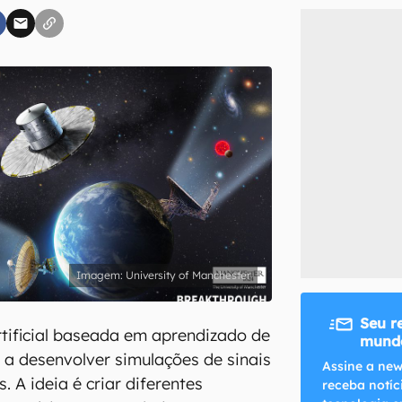
inscreva-se
li, aceito e concordo com os
Termos de Uso e Política de Privacidade do Ca
University of Manchester
Seu r
rtificial baseada em aprendizado de
mundo
a desenvolver simulações de sinais
Assine a new
. A ideia é criar diferentes
receba notíc