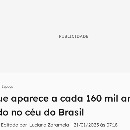
PUBLICIDADE
Espaço
e aparece a cada 160 mil a
umo inteligente do mundo tech!
o no céu do Brasil
tter do Canaltech e receba notícias e reviews sobre tecnologia 
 Editado por
Luciana Zaramela
|
21/01/2025 às 07:18