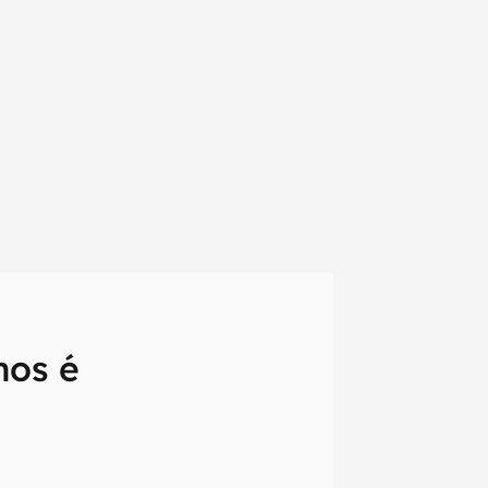
nos é
em primeira