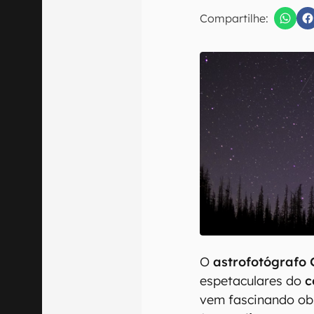
E-mail
Compartilhe:
Confirmo que 
O
astrofotógrafo 
espetaculares do
c
vem fascinando obs