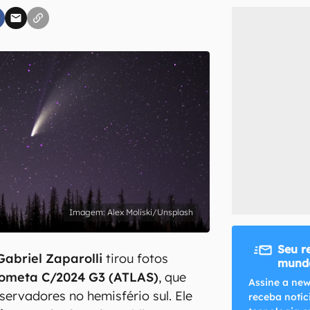
inscreva-se
li, aceito e concordo com os
Termos de Uso e Política de Privacidade do Ca
Alex Moliski/Unsplash
Seu r
Gabriel Zaparolli
tirou fotos
mundo
ometa C/2024 G3 (ATLAS)
, que
Assine a new
ervadores no hemisfério sul. Ele
receba notíc