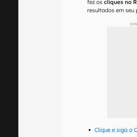
fez os
cliques no 
resultados em seu 
CON
Clique e siga o