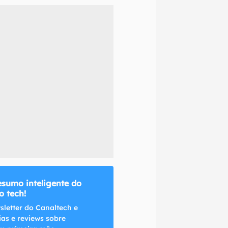
naltech.
esumo inteligente do
 tech!
sletter do Canaltech e
ias e reviews sobre