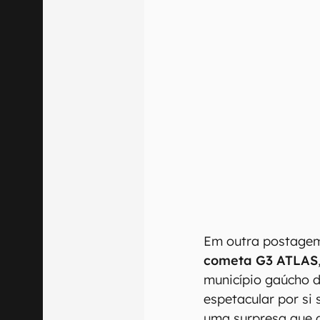
Em outra postagem
cometa G3 ATLAS
município gaúcho 
espetacular por si
uma surpresa que 