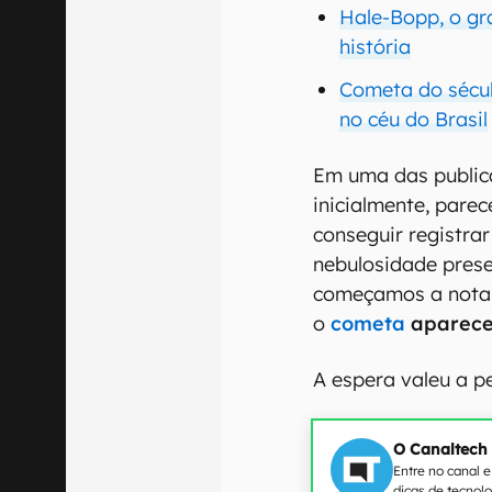
Hale-Bopp, o gr
história
Cometa do sécul
no céu do Brasil
Em uma das publica
inicialmente, parec
conseguir registra
nebulosidade prese
começamos a notar
o
cometa
aparece
A espera valeu a pe
O Canaltech
Entre no canal 
dicas de tecnol