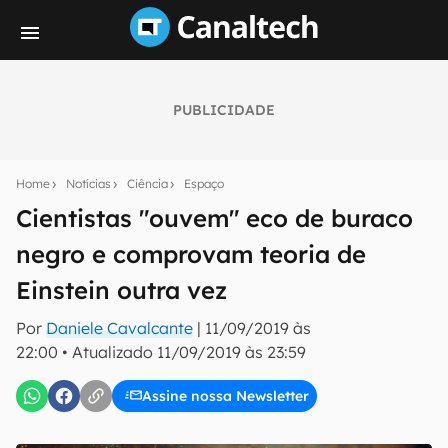
PUBLICIDADE
Seu resumo inteligente do mundo tech!
Assine a newsletter do Canaltech e receba
Home
Notícias
Ciência
Espaço
notícias e reviews sobre tecnologia em primeira
mão.
Cientistas "ouvem" eco de buraco
negro e comprovam teoria de
E-mail
Einstein outra vez
Por
Daniele Cavalcante
|
11/09/2019 às
inscreva-se
22:00
•
Atualizado
11/09/2019 às 23:59
Assine nossa Newsletter
Confirmo que li, aceito e concordo com os
Termos de
Uso e Política de Privacidade do Canaltech.