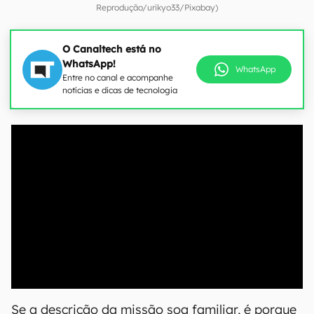
Reprodução/urikyo33/Pixabay)
O Canaltech está no
WhatsApp!
WhatsApp
Entre no canal e acompanhe
notícias e dicas de tecnologia
00:00
/
04:51
Se a descrição da missão soa familiar, é porque