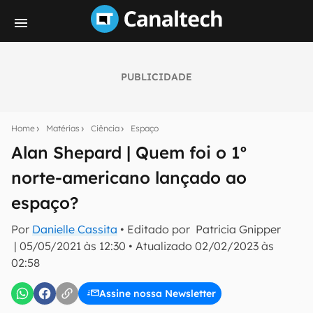
PUBLICIDADE
Seu resumo inteligente do mundo tech!
Assine a newsletter do Canaltech e receba
Home
Matérias
Ciência
Espaço
notícias e reviews sobre tecnologia em primeira
mão.
Alan Shepard | Quem foi o 1º
norte-americano lançado ao
E-mail
espaço?
Por
Danielle Cassita
• Editado por
Patricia Gnipper
inscreva-se
|
05/05/2021 às 12:30
•
Atualizado
02/02/2023 às
02:58
Confirmo que li, aceito e concordo com os
Termos de
Uso e Política de Privacidade do Canaltech.
Assine nossa Newsletter