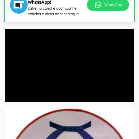
WhatsApp!
WhatsApp
Entre no canal e acompanhe
notícias e dicas de tecnologia
00:00
/
04:51