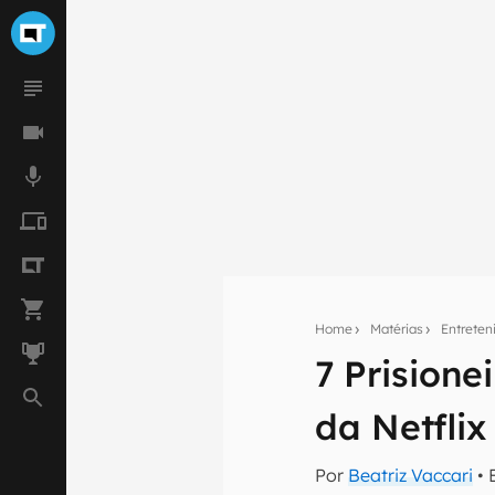
Home
Matérias
Entrete
7 Prisione
Seu res
da Netfli
Assine a newsle
mão.
Por
Beatriz Vaccari
• 