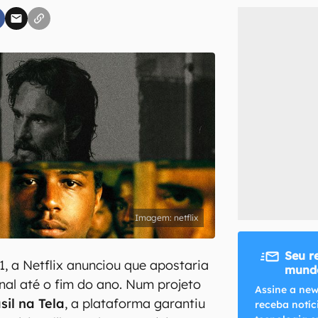
inscreva-se
li, aceito e concordo com os
Termos de Uso e Política de Privacidade do Ca
netflix
Seu r
 a Netflix anunciou que apostaria
mundo
al até o fim do ano. Num projeto
Assine a new
sil na Tela
, a plataforma garantiu
receba notíc