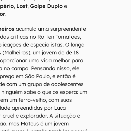
pério
,
Lost
,
Golpe Duplo
e
or
.
oneiros
acumula uma surpreendente
as críticas no Rotten Tomatoes,
icações de especialistas. O longa
(Malheiros), um jovem de de 18
roporcionar uma vida melhor para
ia no campo. Pensando nisso, ele
prego em São Paulo, e então é
ade com um grupo de adolescentes
s ninguém sabe o que os espera: um
 em um ferro-velho, com suas
idade apreendidas por Luca
r cruel e explorador. A situação é
dão, mas Mateus é um jovem