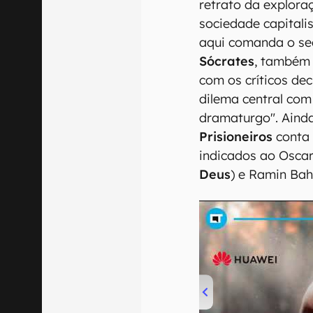
Rodrigo Santoro é Luca e 
7 Prisioneir
O consenso da crít
filme é tensa, brut
retrato da explora
sociedade capitali
aqui comanda o se
Sócrates
, também 
com os críticos de
dilema central com