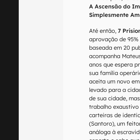
A Ascensão do Im
Simplesmente Am
Até então,
7 Prisi
aprovação de 95% d
baseada em 20 publ
acompanha Mateus 
anos que espera p
sua família operár
aceita um novo em
levado para a cid
de sua cidade, ma
trabalho exaustivo
carteiras de ident
(Santoro), um feito
análoga à escravi