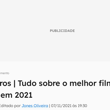
PUBLICIDADE
nimento
iros | Tudo sobre o melhor fil
umo inteligente do mundo tech!
x em 2021
tter do Canaltech e receba notícias e reviews sobre tecnologia 
Editado por
Jones Oliveira
|
07/11/2021 às 19:30