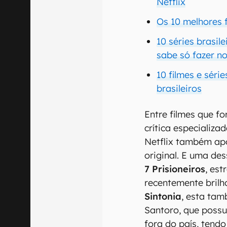
Netflix
Os 10 melhores 
10 séries brasil
sabe só fazer n
10 filmes e séri
brasileiros
Entre filmes que f
crítica especializ
Netflix também ap
original. E uma d
7 Prisioneiros
, est
recentemente brilh
Sintonia
, esta tam
Santoro, que possu
fora do país, ten