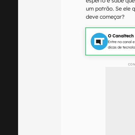
esperto e sabe qu
um patrão. Se ele 
deve começar?
O Canaltech
Entre no canal 
dicas de tecnol
CON