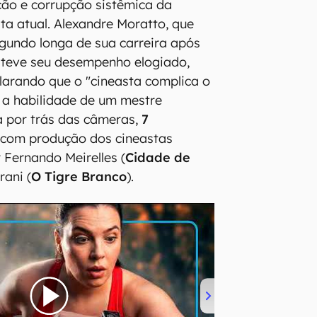
Christian Malheiros é Mateus (Imagem: Divulgação /
Netflix)
os: O que esperar
ica avaliou que a abordagem do
a e bem direta, um
angustiante
ção e corrupção sistêmica da
sta atual. Alexandre Moratto, que
gundo longa de sua carreira após
teve seu desempenho elogiado,
clarando que o "cineasta complica o
 a habilidade de um mestre