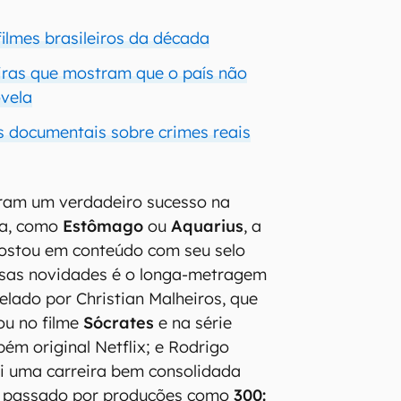
filmes brasileiros da década
eiras que mostram que o país não
ovela
es documentais sobre crimes reais
oram um verdadeiro sucesso na
ada, como
Estômago
ou
Aquarius
, a
ostou em conteúdo com seu selo
essas novidades é o longa-metragem
relado por Christian Malheiros, que
ou no filme
Sócrates
e na série
bém original Netflix; e Rodrigo
i uma carreira bem consolidada
do passado por produções como
300: