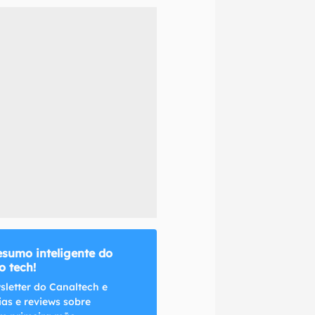
naltech.
esumo inteligente do
 tech!
sletter do Canaltech e
ias e reviews sobre