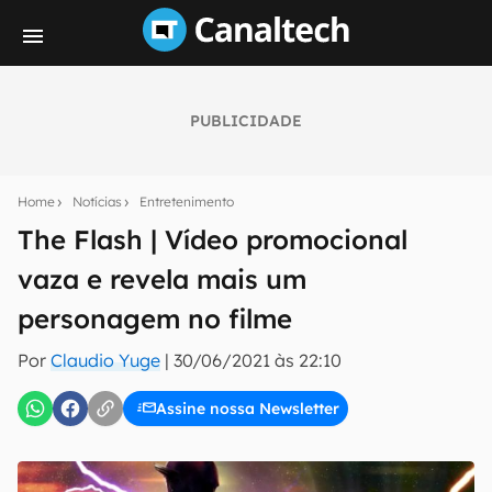
PUBLICIDADE
Seu resumo inteligente do mundo tech!
Assine a newsletter do Canaltech e receba
Home
Notícias
Entretenimento
notícias e reviews sobre tecnologia em primeira
mão.
The Flash | Vídeo promocional
vaza e revela mais um
E-mail
personagem no filme
Por
Claudio Yuge
|
30/06/2021 às 22:10
inscreva-se
Assine nossa Newsletter
Confirmo que li, aceito e concordo com os
Termos de
Uso e Política de Privacidade do Canaltech.