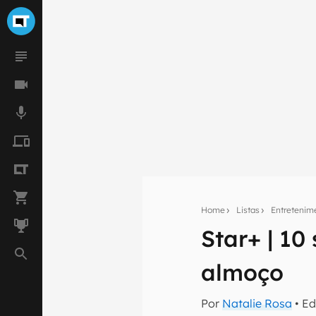
Home
Listas
Entretenim
Star+ | 10
Seu res
almoço
Assine a newsle
mão.
Por
Natalie Rosa
• Ed