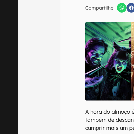
E-mail
Compartilhe:
Confirmo que 
A hora do almoço 
também de descans
cumprir mais um pe