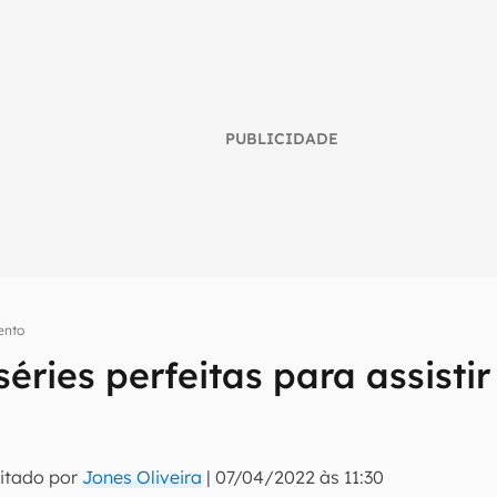
PUBLICIDADE
ento
 séries perfeitas para assisti
umo inteligente do mundo tech!
tter do Canaltech e receba notícias e reviews sobre tecnologia 
itado por
Jones Oliveira
|
07/04/2022 às 11:30