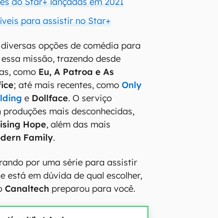
ies do Star+ lançadas em 2021
íveis para assistir no Star+
 diversas opções de comédia para
 essa missão, trazendo desde
gas, como
Eu, A Patroa e As
ice
; até mais recentes, como
Only
ilding
e
Dollface
. O serviço
produções mais desconhecidas,
ising Hope
, além das mais
dern Family
.
rando por uma série para assistir
e está em dúvida de qual escolher,
 o
Canaltech
preparou para você.