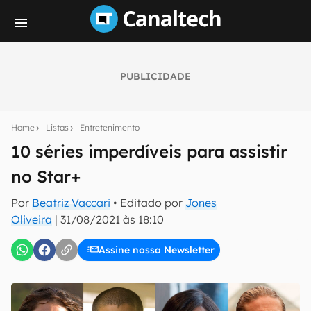
PUBLICIDADE
Seu resumo inteligente do mundo tech!
Assine a newsletter do Canaltech e receba
Home
Listas
Entretenimento
notícias e reviews sobre tecnologia em primeira
mão.
10 séries imperdíveis para assistir
no Star+
E-mail
Por
Beatriz Vaccari
• Editado por
Jones
Oliveira
|
31/08/2021 às 18:10
inscreva-se
Assine nossa Newsletter
Confirmo que li, aceito e concordo com os
Termos de
Uso e Política de Privacidade do Canaltech.