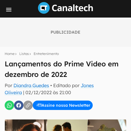
PUBLICIDADE
Seu resumo inteligente do mundo tech!
Assine a newsletter do Canaltech e receba
Home
Listas
Entretenimento
notícias e reviews sobre tecnologia em primeira
mão.
Lançamentos do Prime Video em
dezembro de 2022
E-mail
Por
Diandra Guedes
• Editado por
Jones
Oliveira
|
02/12/2022 às 21:00
inscreva-se
Assine nossa Newsletter
Confirmo que li, aceito e concordo com os
Termos de
Uso e Política de Privacidade do Canaltech.