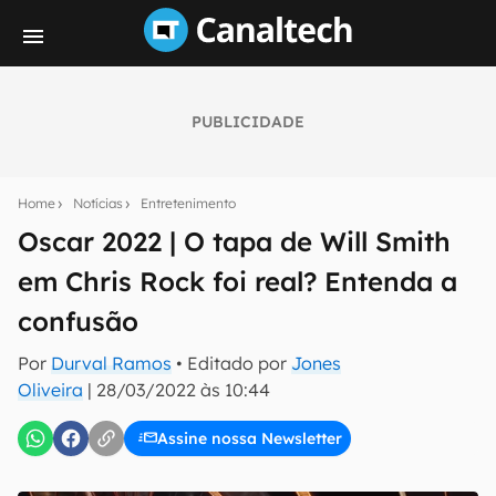
PUBLICIDADE
Seu resumo inteligente do mundo tech!
Assine a newsletter do Canaltech e receba
Home
Notícias
Entretenimento
notícias e reviews sobre tecnologia em primeira
mão.
Oscar 2022 | O tapa de Will Smith
em Chris Rock foi real? Entenda a
E-mail
confusão
Por
Durval Ramos
• Editado por
Jones
inscreva-se
Oliveira
|
28/03/2022 às 10:44
Assine nossa Newsletter
Confirmo que li, aceito e concordo com os
Termos de
Uso e Política de Privacidade do Canaltech.