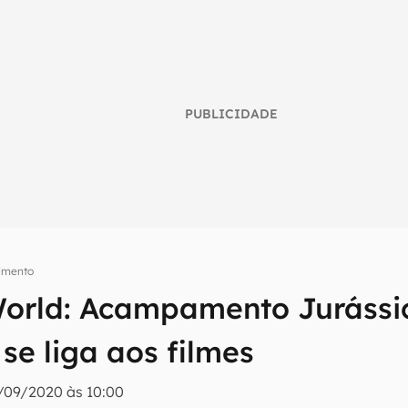
PUBLICIDADE
nimento
World: Acampamento Jurássi
umo inteligente do mundo tech!
se liga aos filmes
tter do Canaltech e receba notícias e reviews sobre tecnologia 
/09/2020 às 10:00