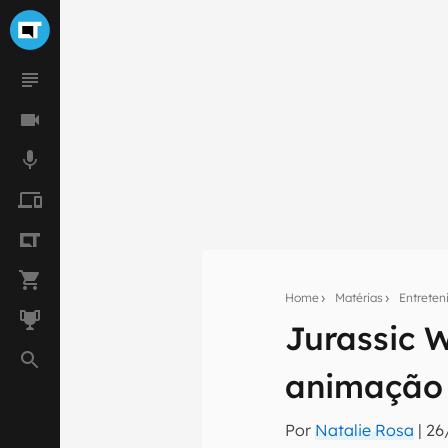
Home
Matérias
Entrete
Jurassic 
Seu res
animação 
Assine a newsle
mão.
Por
Natalie Rosa
|
26