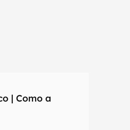
co | Como a
em primeira