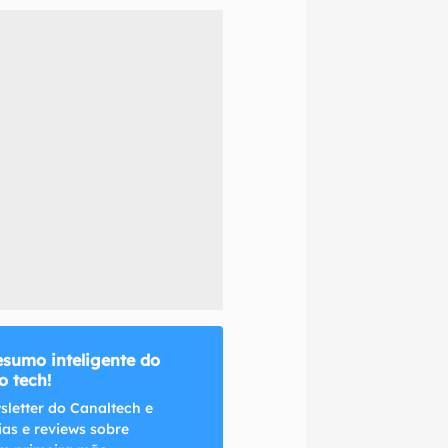
naltech.
esumo inteligente do
 tech!
sletter do Canaltech e
ias e reviews sobre