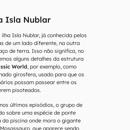
a Isla Nublar
 ilha Isla Nublar, já conhecida pelos
as de um lado diferente, na outra
o de terra. Isso não significa, no
emos alguns detalhes da estrutura
ssic World
, por exemplo, como
mado girosfera, usado para que os
onários possam passear entre os
erem pisoteados.
os últimos episódios, o grupo de
do sobre uma espécie de ponte
 da piscina onde mora o gigante
co Mosassauro, que aparece sendo