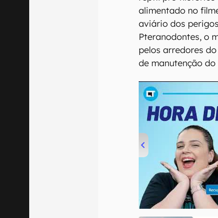
alimentado no film
aviário dos perigo
Pteranodontes, o 
pelos arredores do
de manutenção do l
00:00
/
04:52