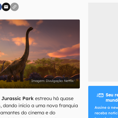
inscreva-se
li, aceito e concordo com os
Termos de Uso e Política de Privacidade do Ca
Divulgação: Netflix
Seu r
e
Jurassic Park
estreou há quase
mundo
3, dando início a uma nova franquia
Assine a new
r amantes do cinema e do
receba notíc