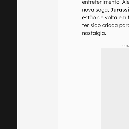
entretenimento. Al
nova saga,
Jurass
estão de volta em
ter sido criada par
nostalgia.
CON