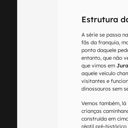
Estrutura d
A série se passa na
fãs da franquia, m
ponta daquele pedaç
entanto, que não v
que vimos em
Jura
aquele veículo cha
visitantes e funci
dinossauros sem s
Vemos também, lá n
crianças caminhan
construída em cima
réptil pré-históri