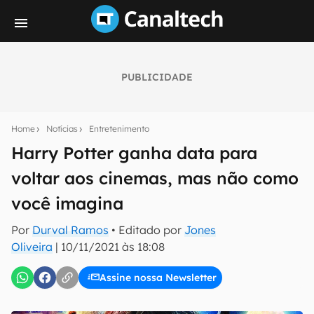
PUBLICIDADE
Seu resumo inteligente do mundo tech!
Assine a newsletter do Canaltech e receba
Home
Notícias
Entretenimento
notícias e reviews sobre tecnologia em primeira
mão.
Harry Potter ganha data para
voltar aos cinemas, mas não como
E-mail
você imagina
Por
Durval Ramos
• Editado por
Jones
inscreva-se
Oliveira
|
10/11/2021 às 18:08
Assine nossa Newsletter
Confirmo que li, aceito e concordo com os
Termos de
Uso e Política de Privacidade do Canaltech.