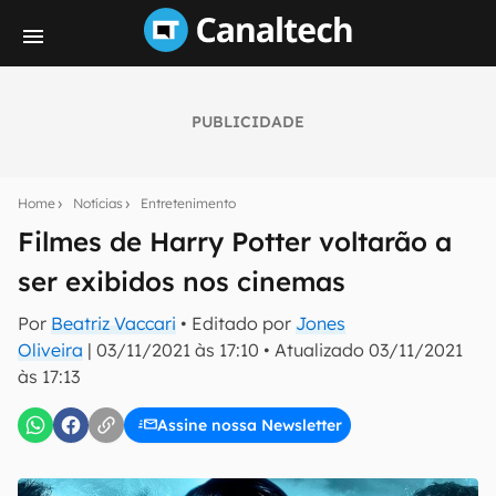
PUBLICIDADE
Seu resumo inteligente do mundo tech!
Assine a newsletter do Canaltech e receba
Home
Notícias
Entretenimento
notícias e reviews sobre tecnologia em primeira
mão.
Filmes de Harry Potter voltarão a
ser exibidos nos cinemas
E-mail
Por
Beatriz Vaccari
• Editado por
Jones
Oliveira
|
03/11/2021 às 17:10
•
Atualizado
03/11/2021
às 17:13
inscreva-se
Assine nossa Newsletter
Confirmo que li, aceito e concordo com os
Termos de
Uso e Política de Privacidade do Canaltech.