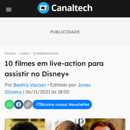
PUBLICIDADE
Seu resumo inteligente do mundo tech!
Assine a newsletter do Canaltech e receba
Home
Listas
Entretenimento
notícias e reviews sobre tecnologia em primeira
mão.
10 filmes em live-action para
assistir no Disney+
E-mail
Por
Beatriz Vaccari
• Editado por
Jones
Oliveira
|
06/11/2021 às 18:00
inscreva-se
Assine nossa Newsletter
Confirmo que li, aceito e concordo com os
Termos de
Uso e Política de Privacidade do Canaltech.