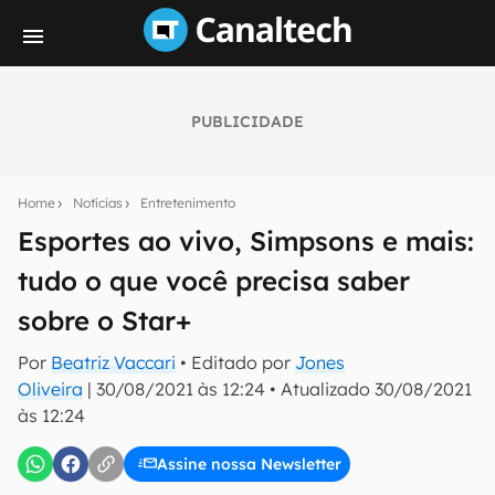
PUBLICIDADE
Seu resumo inteligente do mundo tech!
Assine a newsletter do Canaltech e receba
Home
Notícias
Entretenimento
notícias e reviews sobre tecnologia em primeira
mão.
Esportes ao vivo, Simpsons e mais:
tudo o que você precisa saber
E-mail
sobre o Star+
Por
Beatriz Vaccari
• Editado por
Jones
inscreva-se
Oliveira
|
30/08/2021 às 12:24
•
Atualizado
30/08/2021
às 12:24
Confirmo que li, aceito e concordo com os
Termos de
Uso e Política de Privacidade do Canaltech.
Assine nossa Newsletter