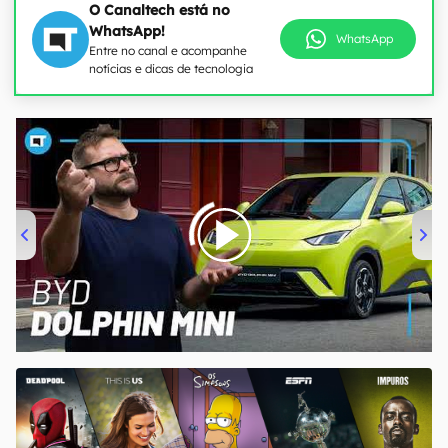
O Canaltech está no
WhatsApp!
WhatsApp
Entre no canal e acompanhe
notícias e dicas de tecnologia
00:00
/
04:07