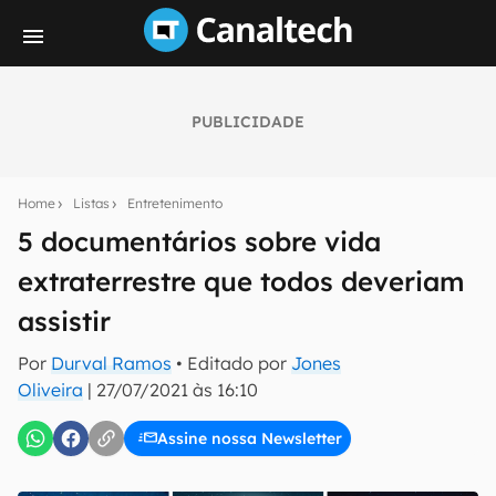
PUBLICIDADE
Seu resumo inteligente do mundo tech!
Assine a newsletter do Canaltech e receba
Home
Listas
Entretenimento
notícias e reviews sobre tecnologia em primeira
mão.
5 documentários sobre vida
extraterrestre que todos deveriam
E-mail
assistir
Por
Durval Ramos
• Editado por
Jones
inscreva-se
Oliveira
|
27/07/2021 às 16:10
Assine nossa Newsletter
Confirmo que li, aceito e concordo com os
Termos de
Uso e Política de Privacidade do Canaltech.