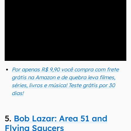
00:00
/
04:52
Por apenas R$ 9,90 você compra com frete
grátis na Amazon e de quebra leva filmes,
séries, livros e música! Teste grátis por 30
dias!
5.
Bob Lazar: Area 51 and
Flying Saucers