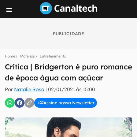
PUBLICIDADE
Seu resumo inteligente do mundo tech!
Assine a newsletter do Canaltech e receba
Home
Matérias
Entretenimento
notícias e reviews sobre tecnologia em primeira
mão.
Crítica | Bridgerton é puro romance
de época água com açúcar
E-mail
Por
Natalie Rosa
|
02/01/2021 às 15:00
Assine nossa Newsletter
inscreva-se
Confirmo que li, aceito e concordo com os
Termos de
Uso e Política de Privacidade do Canaltech.