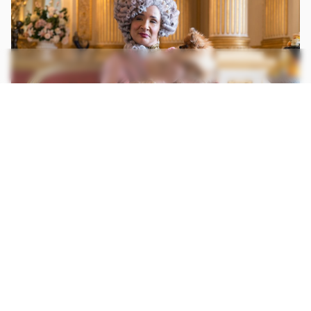
Imagem: Divulgação/Netflix
Apesar disso, a trama retrata um mundo de
injustiças, um pouco da questão das aparências
que precisam ser mantidas pelas pessoas ricas e
a existência de pessoas de classes sociais
inferiores e que sofrem com a miséria. Também
há um pouco de machismo, com muitas