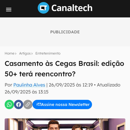
PUBLICIDADE
Seu resumo inteligente do mundo tech!
Assine a newsletter do Canaltech e receba
Home
Artigos
Entretenimento
notícias e reviews sobre tecnologia em primeira
mão.
Casamento às Cegas Brasil: edição
50+ terá reencontro?
E-mail
Por
Paulinha Alves
|
26/09/2025 às 12:19
•
Atualizado
26/09/2025 às 13:15
inscreva-se
Assine nossa Newsletter
Confirmo que li, aceito e concordo com os
Termos de
Uso e Política de Privacidade do Canaltech.