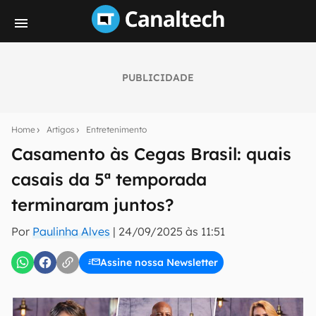
PUBLICIDADE
Seu resumo inteligente do mundo tech!
Assine a newsletter do Canaltech e receba
Home
Artigos
Entretenimento
notícias e reviews sobre tecnologia em primeira
mão.
Casamento às Cegas Brasil: quais
casais da 5ª temporada
E-mail
terminaram juntos?
Por
Paulinha Alves
|
24/09/2025 às 11:51
inscreva-se
Assine nossa Newsletter
Confirmo que li, aceito e concordo com os
Termos de
Uso e Política de Privacidade do Canaltech.