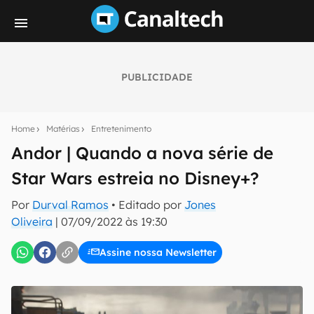
PUBLICIDADE
Seu resumo inteligente do mundo tech!
Assine a newsletter do Canaltech e receba
Home
Matérias
Entretenimento
notícias e reviews sobre tecnologia em primeira
mão.
Andor | Quando a nova série de
Star Wars estreia no Disney+?
E-mail
Por
Durval Ramos
• Editado por
Jones
Oliveira
|
07/09/2022 às 19:30
inscreva-se
Assine nossa Newsletter
Confirmo que li, aceito e concordo com os
Termos de
Uso e Política de Privacidade do Canaltech.