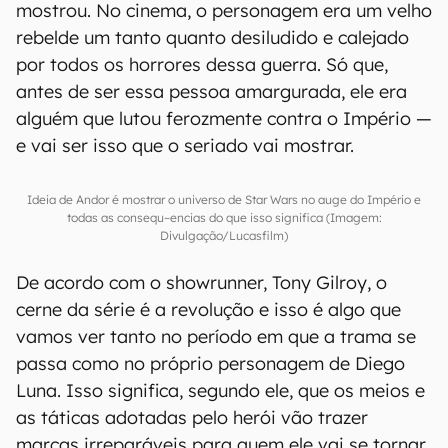
mostrou. No cinema, o personagem era um velho
rebelde um tanto quanto desiludido e calejado
por todos os horrores dessa guerra. Só que,
antes de ser essa pessoa amargurada, ele era
alguém que lutou ferozmente contra o Império —
e vai ser isso que o seriado vai mostrar.
Ideia de Andor é mostrar o universo de Star Wars no auge do Império e
todas as consequ~encias do que isso significa (Imagem:
Divulgação/Lucasfilm)
De acordo com o showrunner, Tony Gilroy, o
cerne da série é a revolução e isso é algo que
vamos ver tanto no período em que a trama se
passa como no próprio personagem de Diego
Luna. Isso significa, segundo ele, que os meios e
as táticas adotadas pelo herói vão trazer
marcas irreparáveis para quem ele vai se tornar