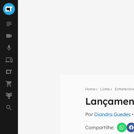
Home
Listas
Entretenim
Lançament
Seu res
Por
Diandra Guedes
•
Assine a newsle
mão.
Compartilhe: