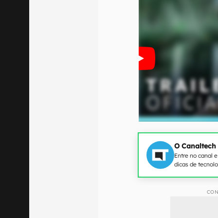
O Canaltech
Entre no canal 
dicas de tecnol
CON