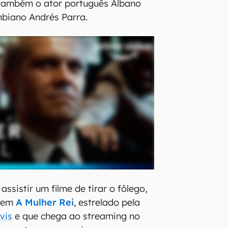
 também o ator português Albano
mbiano Andrés Parra.
ssistir um filme de tirar o fôlego,
y em
A Mulher Rei
, estrelado pela
vis
e que chega ao streaming no