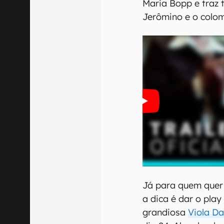
Maria Bopp e traz
Jerômino e o colo
Já para quem quer a
a dica é dar o pla
grandiosa
Viola Da