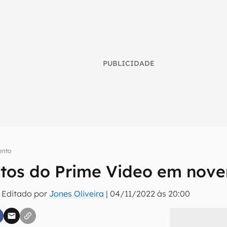
PUBLICIDADE
ento
os do Prime Video em nove
umo inteligente do mundo tech!
 Editado por
Jones Oliveira
|
04/11/2022 às 20:00
tter do Canaltech e receba notícias e reviews sobre tecnologia 