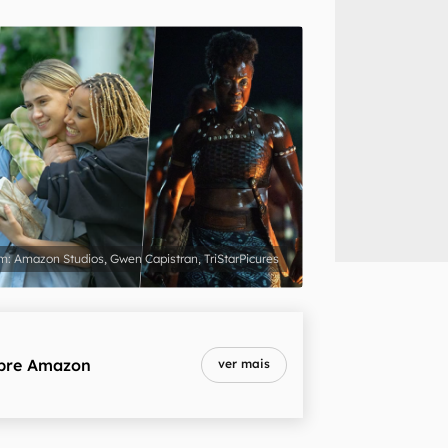
inscreva-se
li, aceito e concordo com os
Termos de Uso e Política de Privacidade do Ca
Amazon Studios, Gwen Capistran, TriStarPicures
bre
Amazon
ver mais