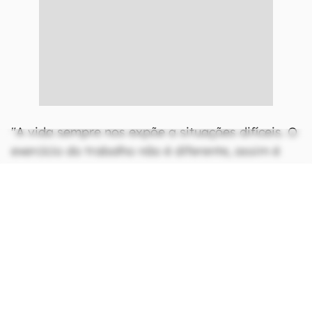
"A vida sempre nos expõe a situações difíceis. O
exercício do trabalho não é diferente, assim é
natural que o trabalho possa ser desafiador e
muitas vezes possa gerar sentimentos de medo
frente a desafios, conflitos e dificuldades nesse
contexto. No entanto, a exacerbação dos
sentimentos de desconforto emocional e físicos
podem evidenciar que se está entrando em
Burnout", observa Dr. Henrique Bottura,
psiquiatra diretor clínico do Instituto de