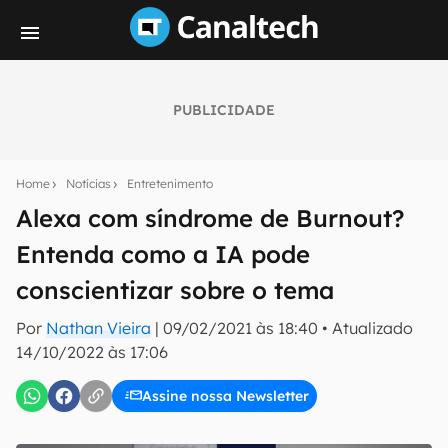
PUBLICIDADE
Seu resumo inteligente do mundo tech!
Assine a newsletter do Canaltech e receba
Home
Notícias
Entretenimento
notícias e reviews sobre tecnologia em primeira
mão.
Alexa com síndrome de Burnout?
Entenda como a IA pode
E-mail
conscientizar sobre o tema
Por
Nathan Vieira
|
09/02/2021 às 18:40
•
Atualizado
inscreva-se
14/10/2022 às 17:06
Assine nossa Newsletter
Confirmo que li, aceito e concordo com os
Termos de
Uso e Política de Privacidade do Canaltech.