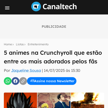
PUBLICIDADE
Seu resumo inteligente do mundo tech!
Assine a newsletter do Canaltech e receba
Home
Listas
Entretenimento
notícias e reviews sobre tecnologia em primeira
mão.
5 animes na Crunchyroll que estão
entre os mais adorados pelos fãs
E-mail
Por
Jaqueline Sousa
|
14/07/2025 às 15:30
Assine nossa Newsletter
inscreva-se
Confirmo que li, aceito e concordo com os
Termos de
Uso e Política de Privacidade do Canaltech.