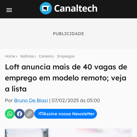
PUBLICIDADE
Seu resumo inteligente do mundo tech!
Assine a newsletter do Canaltech e receba
Home
Notícias
Carreira
Empregos
notícias e reviews sobre tecnologia em primeira
mão.
Loft anuncia mais de 40 vagas de
emprego em modelo remoto; veja
E-mail
a lista
Por
Bruno De Blasi
|
07/02/2025 às 05:00
inscreva-se
Assine nossa Newsletter
Confirmo que li, aceito e concordo com os
Termos de
Uso e Política de Privacidade do Canaltech.