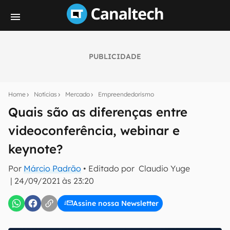
PUBLICIDADE
Seu resumo inteligente do mundo tech!
Assine a newsletter do Canaltech e receba
Home
Notícias
Mercado
Empreendedorismo
notícias e reviews sobre tecnologia em primeira
mão.
Quais são as diferenças entre
videoconferência, webinar e
E-mail
keynote?
Por
Márcio Padrão
• Editado por
Claudio Yuge
inscreva-se
|
24/09/2021 às 23:20
Assine nossa Newsletter
Confirmo que li, aceito e concordo com os
Termos de
Uso e Política de Privacidade do Canaltech.