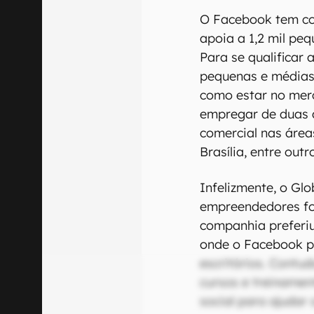
O Facebook tem co
apoia a 1,2 mil pe
Para se qualificar
pequenas e médias
como estar no mer
empregar de duas 
comercial nas área
Brasília, entre outr
Infelizmente, o Gl
empreendedores fo
companhia preferiu
onde o Facebook p
escritórios. Contu
cursos e treinament
social para ajudar 