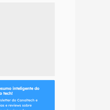
naltech.
esumo inteligente do
 tech!
sletter do Canaltech e
ias e reviews sobre