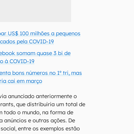
oar US$ 100 milhões a pequenos
icados pela COVID-19
cebook somam quase 3 bi de
io à COVID-19
nta bons números no 1º tri, mas
ária cai em março
via anunciado anteriormente o
ants, que distribuiria um total de
m todo o mundo, na forma de
ra anúncios e outras ações. De
social, entre os exemplos estão