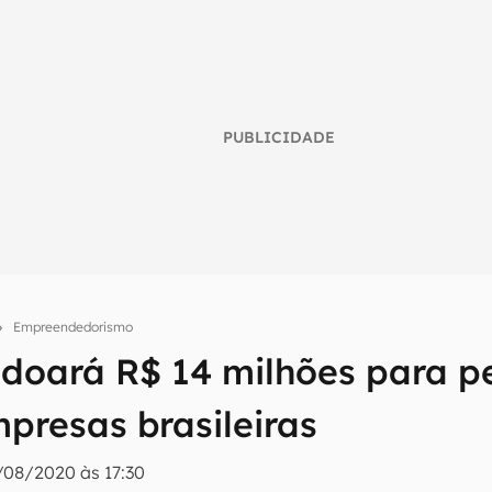
PUBLICIDADE
Empreendedorismo
umo inteligente do mundo tech!
doará R$ 14 milhões para p
tter do Canaltech e receba notícias e reviews sobre tecnologia 
presas brasileiras
/08/2020 às 17:30