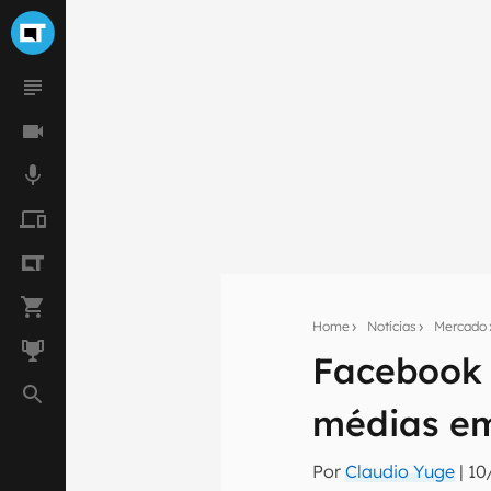
Home
Notícias
Mercado
Seu res
Facebook 
Assine a newsle
mão.
médias em
E-mail
Por
Claudio Yuge
|
10