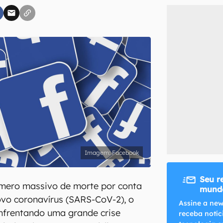
inscreva-se
li, aceito e concordo com os
Termos de Uso e Política de Privacidade do Ca
Facebook
Seu r
mero massivo de morte por conta
mundo
vo coronavírus (SARS-CoV-2), o
Assine a new
frentando uma grande crise
receba notíc