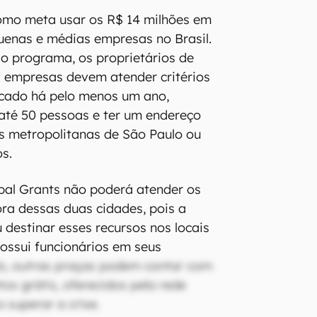
mo meta usar os R$ 14 milhões em
quenas e médias empresas no Brasil.
 ao programa, os proprietários de
 empresas devem atender critérios
cado há pelo menos um ano,
até 50 pessoas e ter um endereço
s metropolitanas de São Paulo ou
os.
obal Grants não poderá atender os
ra dessas duas cidades, pois a
 destinar esses recursos nos locais
ossui funcionários em seus
do, outras praças podem contar com
os grátis, oferecidos pela rede
a superar a crise.