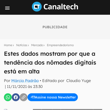
PUBLICIDADE
Seu resumo inteligente do mundo tech!
Assine a newsletter do Canaltech e receba
Home
Notícias
Mercado
Empreendedorismo
notícias e reviews sobre tecnologia em primeira
mão.
Estes dados mostram por que a
tendência dos nômades digitais
E-mail
está em alta
Por
Márcio Padrão
• Editado por
Claudio Yuge
inscreva-se
|
11/11/2021 às 23:30
Assine nossa Newsletter
Confirmo que li, aceito e concordo com os
Termos de
Uso e Política de Privacidade do Canaltech.
Reprodução/Christin Hume/Unsplash