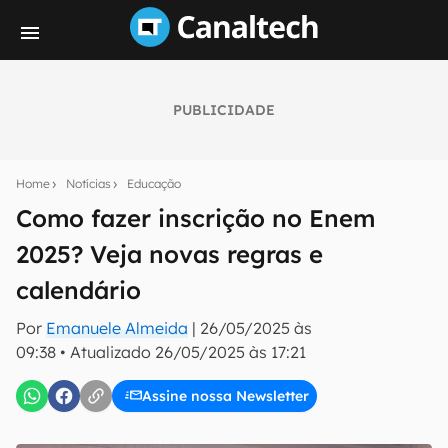
PUBLICIDADE
Seu resumo inteligente do mundo tech!
Assine a newsletter do Canaltech e receba
Home
Notícias
Educação
notícias e reviews sobre tecnologia em primeira
mão.
Como fazer inscrição no Enem
2025? Veja novas regras e
E-mail
calendário
Por
Emanuele Almeida
|
26/05/2025 às
inscreva-se
09:38
•
Atualizado
26/05/2025 às 17:21
Assine nossa Newsletter
Confirmo que li, aceito e concordo com os
Termos de
Uso e Política de Privacidade do Canaltech.